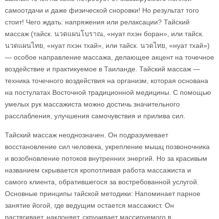
самоотдачи и даже физической сноровки! Но результат того
стоит! Чего ждать: напряжения или релаксации? Тайский
массаж (тайск. นวดแผนโบราณ, «нуат пхэн боран», или тайск.
นวดแผนไทย, «нуат пхэн тхай», или тайск. นวดไทย, «нуат тхай»)
— особое направление массажа, делающее акцент на точечное
воздействие и практикуемое в Таиланде. Тайский массаж —
техника точечного воздействия на организм, которая основана
на постулатах Восточной традиционной медицины. С помощью
умелых рук массажиста можно достичь значительного
расслабления, улучшения самочувствия и прилива сил.
Тайский массаж неоднозначен. Он подразумевает
восстановление сил человека, укрепление мышц позвоночника
и возобновление потоков внутренних энергий. Но за красивым
названием скрывается кропотливая работа массажиста и
самого клиента, обратившегося за востребованной услугой.
Основные принципы тайской методики: Напоминает парное
занятие йогой, где ведущим остается массажист. Он
растягивает, наклоняет, скручивает массируемого в