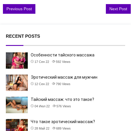
Post navigation
Previous Post
Next Post
RECENT POSTS
Особенности тайского массажа
17 Сен 22
592
Views
Эротический массаж для мужчин
12 Сен 22
790
Views
Тайский массаж: что это такое?
04 Июл 22
576
Views
Что такое эротический массаж?
28 Май 22
689
Views